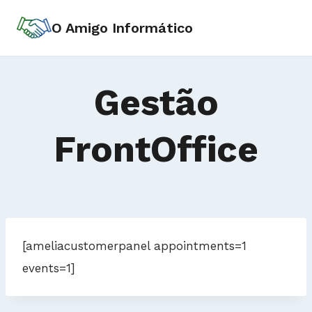
Skip
O Amigo Informático
to
content
Gestão
FrontOffice
[ameliacustomerpanel appointments=1
events=1]